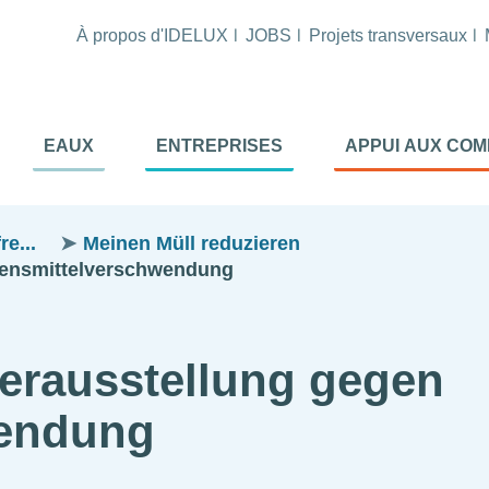
À propos d'IDELUX
JOBS
Projets transversaux
tion
EAUX
ENTREPRISES
APPUI AUX CO
ale
al
e...
Meinen Müll reduzieren
ebensmittelverschwendung
derausstellung gegen
wendung