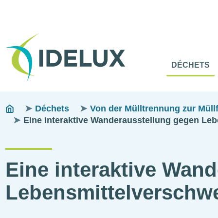
En-
Tête
Naviga
Menu
DÉCHETS
princip
princip
Pfadnavigation
You
Déchets
Von der Mülltrennung zur Müllfr
are
Eine interaktive Wanderausstellung gegen L
here:
Eine interaktive Wan
Lebensmittelversch