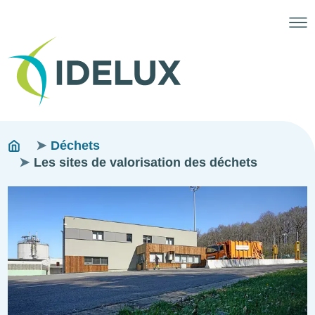
Fils
You
Déchets
are
Les sites de valorisation des déchets
d'ariane
here:
Image