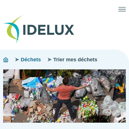
Fils
You
Déchets
Trier mes déchets
are
d'ariane
Image
here: