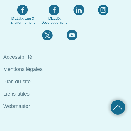
IDELUX Eau &
IDELUX
Environnement
Développement
Menu
Accessibilité
Pied
Mentions légales
de
page
Plan du site
Liens utiles
Webmaster