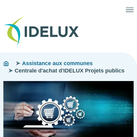
Fils
You
Assistance aux communes
are
Centrale d'achat d'IDELUX Projets publics
d'ariane
here:
Image