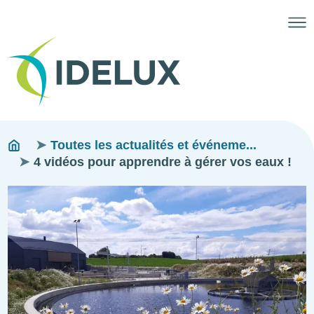
Fils
You
Toutes les actualités et événeme...
are
4 vidéos pour apprendre à gérer vos eaux !
d'ariane
here:
Image