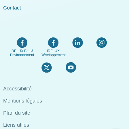
Contact
IDELUX Eau &
IDELUX
Environnement
Développement
Menu
Accessibilité
Pied
Mentions légales
de
page
Plan du site
Liens utiles