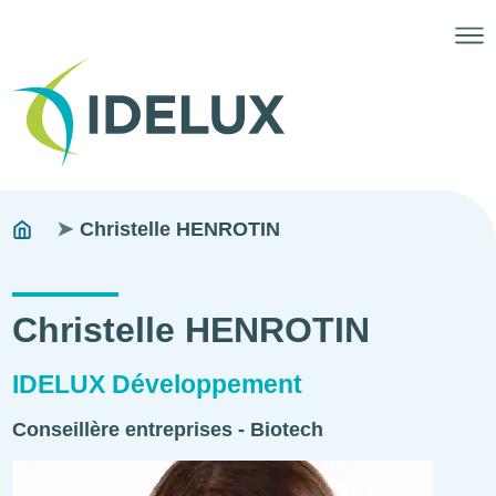
Fils
You
Christelle HENROTIN
are
d'ariane
here:
Christelle HENROTIN
IDELUX Développement
Conseillère entreprises - Biotech
Photo