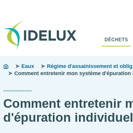
En-
Tête
Naviga
Menu
DÉCHETS
princip
princip
Fils
You
Eaux
Régime d'assainissement et oblig.
are
Comment entretenir mon système d'épuration i
d'ariane
here:
Comment entretenir 
d'épuration individuel