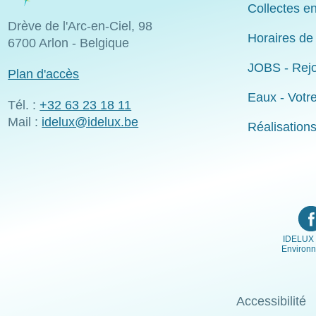
Collectes en
Drève de l'Arc-en-Ciel, 98
Horaires de
6700 Arlon - Belgique
JOBS - Rejo
Plan d'accès
Eaux - Votr
Tél. :
+32 63 23 18 11
Mail :
idelux@idelux.be
Réalisation
IDELUX 
Environ
Menu
Accessibilité