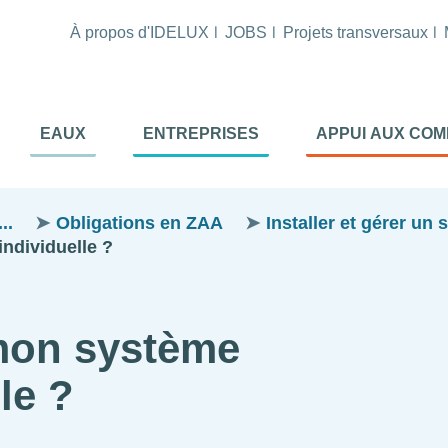
À propos d'IDELUX
JOBS
Projets transversaux
tion
EAUX
ENTREPRISES
APPUI AUX CO
ale
al
..
Obligations en ZAA
Installer et gérer un 
ndividuelle ?
mon système
le ?