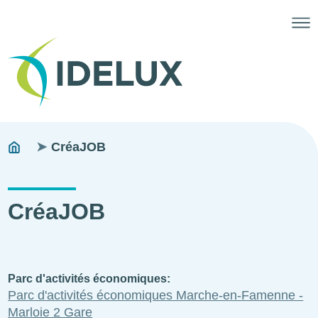
Fils
You
CréaJOB
are
d'ariane
here:
CréaJOB
Parc d'activités économiques
Parc d'activités économiques Marche-en-Famenne -
Marloie 2 Gare