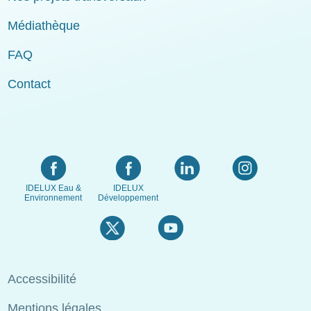
Médiathèque
FAQ
Contact
IDELUX Eau &
IDELUX
Environnement
Développement
Menu
Accessibilité
Pied
Mentions légales