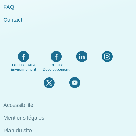
FAQ
Contact
IDELUX Eau &
IDELUX
Environnement
Développement
Menu
Accessibilité
Pied
Mentions légales
de
page
Plan du site