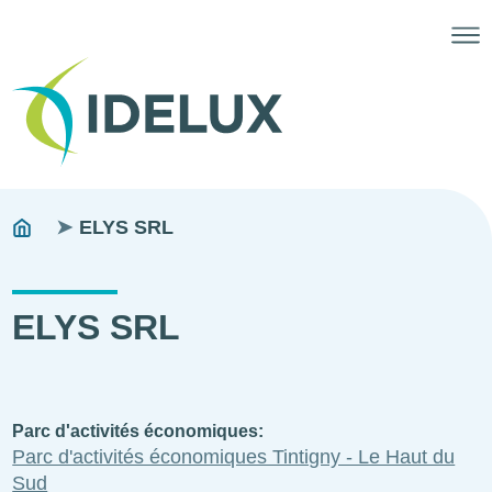
Fils
You
ELYS SRL
are
d'ariane
here:
ELYS SRL
Parc d'activités économiques
Parc d'activités économiques Tintigny - Le Haut du
Sud