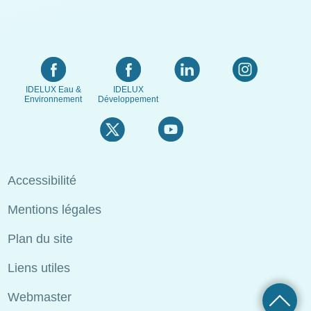
IDELUX Eau &
IDELUX
Environnement
Développement
Menu
Accessibilité
Pied
Mentions légales
de
page
Plan du site
Liens utiles
Webmaster