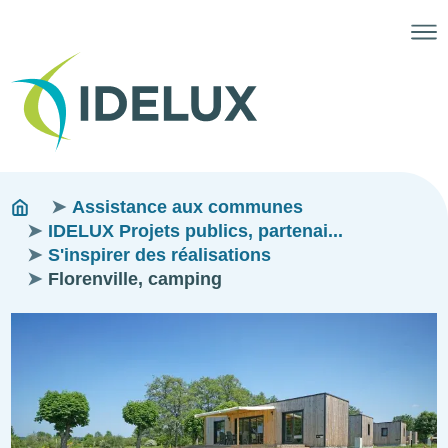
Fils
You
Assistance aux communes
are
IDELUX Projets publics, partenai...
d'ariane
here:
S'inspirer des réalisations
Florenville, camping
Image
Image
Image
Image
Image
Image