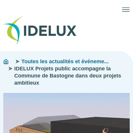
Fils
You
Toutes les actualités et événeme...
are
IDELUX Projets public accompagne la
d'ariane
here:
Commune de Bastogne dans deux projets
ambitieux
Image
Image