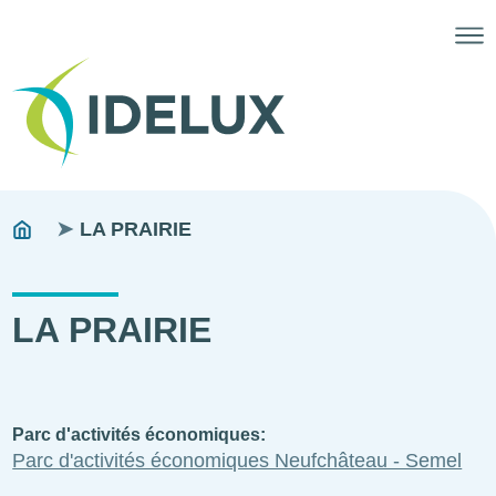
Fils
You
LA PRAIRIE
are
d'ariane
here:
LA PRAIRIE
Parc d'activités économiques
Parc d'activités économiques Neufchâteau - Semel