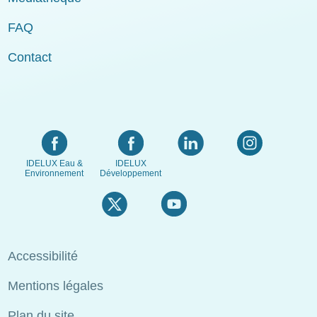
FAQ
Contact
IDELUX Eau &
IDELUX
Environnement
Développement
Menu
Accessibilité
Pied
Mentions légales
de
page
Plan du site