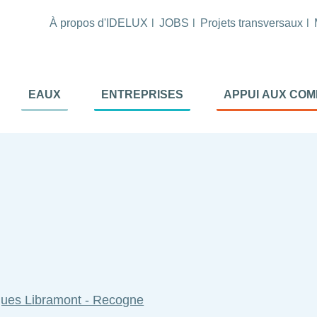
À propos d'IDELUX
JOBS
Projets transversaux
tion
EAUX
ENTREPRISES
APPUI AUX CO
ale
al
iques Libramont - Recogne