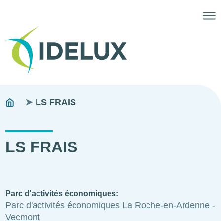
Fils
You
LS FRAIS
are
d'ariane
here:
LS FRAIS
Parc d'activités économiques
Parc d'activités économiques La Roche-en-Ardenne -
Vecmont