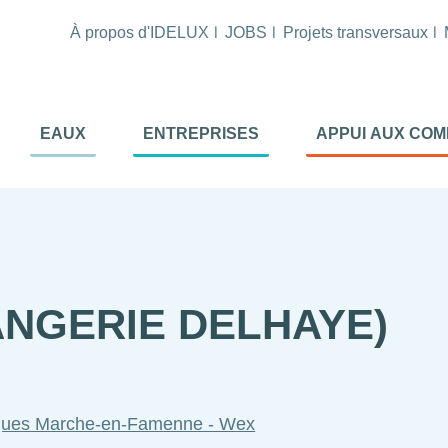
À propos d'IDELUX
JOBS
Projets transversaux
tion
EAUX
ENTREPRISES
APPUI AUX CO
ale
al
ANGERIE DELHAYE)
miques Marche-en-Famenne - Wex