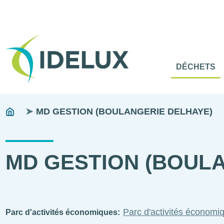
En-
Tête
Naviga
Menu
DÉCHETS
princip
princip
Fils
You
MD GESTION (BOULANGERIE DELHAYE)
are
d'ariane
here:
MD GESTION (BOUL
Parc d'activités écono
Parc d'activités économiques