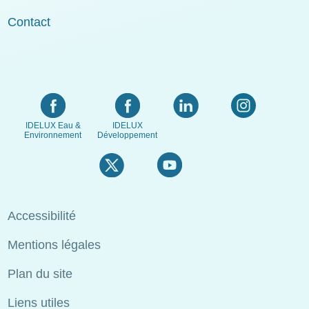
Contact
IDELUX Eau &
IDELUX
Environnement
Développement
Menu
Accessibilité
Pied
Mentions légales
de
page
Plan du site
Liens utiles