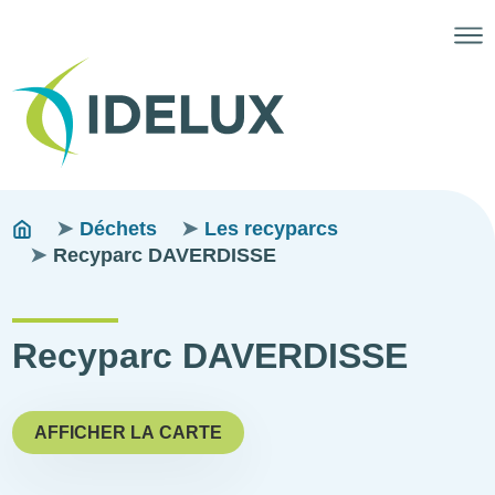
Fils
You
Déchets
Les recyparcs
are
Recyparc DAVERDISSE
d'ariane
here:
Recyparc DAVERDISSE
AFFICHER LA CARTE