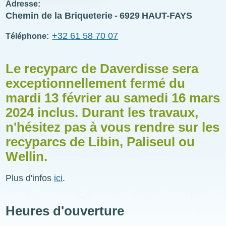
Adresse
Chemin de la Briqueterie
6929
HAUT-FAYS
+32 61 58 70 07
Téléphone
Le recyparc de Daverdisse sera
Corps
de
exceptionnellement fermé du
la
page
mardi 13 février au samedi 16 mars
2024 inclus. Durant les travaux,
n'hésitez pas à vous rendre sur les
recyparcs de Libin, Paliseul ou
Wellin.
Plus d'infos
ici
.
Heures d'ouverture