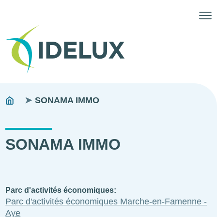
Fils
You
SONAMA IMMO
are
d'ariane
here:
SONAMA IMMO
Parc d'activités économiques
Parc d'activités économiques Marche-en-Famenne -
Aye