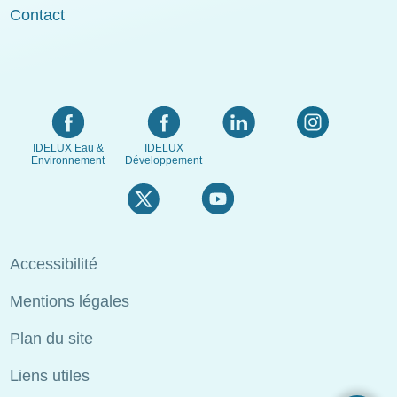
Contact
IDELUX Eau &
IDELUX
Environnement
Développement
Menu
Accessibilité
Pied
Mentions légales
de
page
Plan du site
Liens utiles