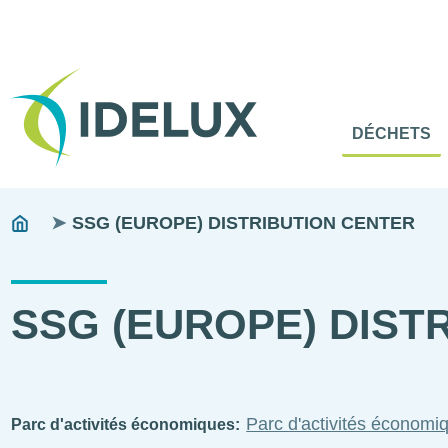
En-
Tête
Naviga
Menu
DÉCHETS
princip
princip
Fils
You
SSG (EUROPE) DISTRIBUTION CENTER
are
d'ariane
here:
SSG (EUROPE) DIST
Parc d'activités économ
Parc d'activités économiques