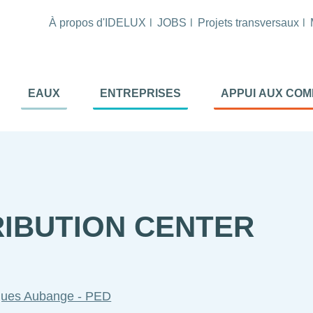
À propos d'IDELUX
JOBS
Projets transversaux
tion
EAUX
ENTREPRISES
APPUI AUX CO
ale
al
RIBUTION CENTER
iques Aubange - PED