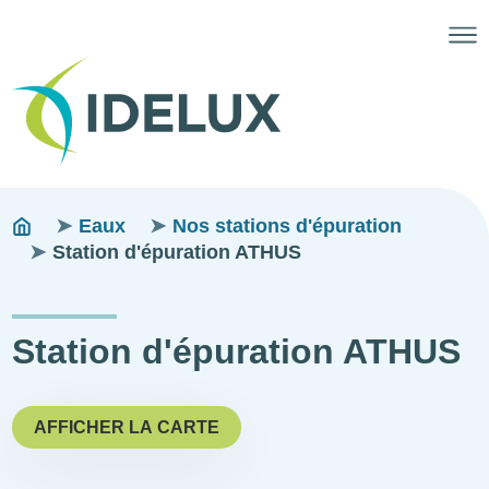
Fils
You
Eaux
Nos stations d'épuration
are
Station d'épuration ATHUS
d'ariane
here:
Station d'épuration ATHUS
AFFICHER LA CARTE