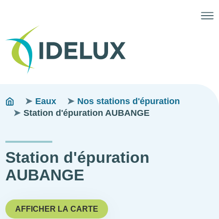
Fils
You
Eaux
Nos stations d'épuration
are
Station d'épuration AUBANGE
d'ariane
here:
Station d'épuration
AUBANGE
AFFICHER LA CARTE