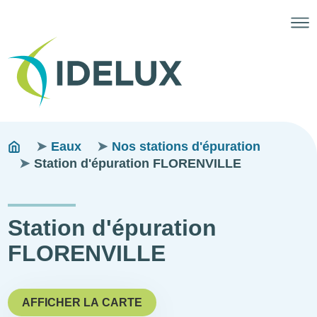
Fils
You
Eaux
Nos stations d'épuration
are
Station d'épuration FLORENVILLE
d'ariane
here:
Station d'épuration
FLORENVILLE
AFFICHER LA CARTE