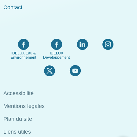
Contact
IDELUX Eau &
IDELUX
Environnement
Développement
Menu
Accessibilité
Pied
Mentions légales
de
page
Plan du site
Liens utiles