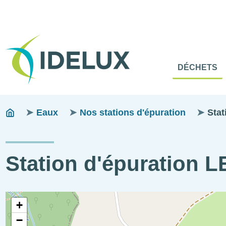
En-
Tête
Naviga
Menu
DÉCHETS
princip
princip
Fils
You
Eaux
Nos stations d'épuration
Sta
are
d'ariane
here:
Station d'épuration
STEP
Coordonnées
+
visitable
géographiques
−