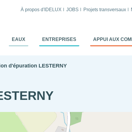
À propos d'IDELUX
JOBS
Projets transversaux
tion
EAUX
ENTREPRISES
APPUI AUX CO
ale
al
tion d'épuration LESTERNY
 LESTERNY