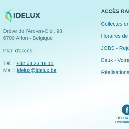
Image
ACCÈS RA
Collectes en
Drève de l'Arc-en-Ciel, 98
Horaires de
6700 Arlon - Belgique
JOBS - Rejo
Plan d'accès
Eaux - Votr
Tél. :
+32 63 23 18 11
Mail :
idelux@idelux.be
Réalisation
IDELUX 
Environ