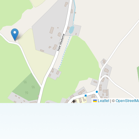
Leaflet
|
©
OpenStreetM