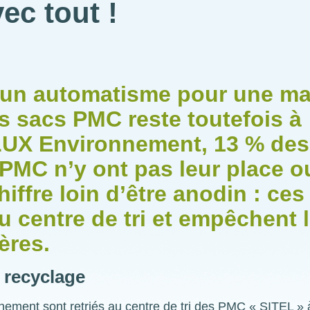
ec tout !
u un automatisme pour une ma
os sacs PMC reste toutefois à
ELUX Environnement, 13 % des
 PMC n’y ont pas leur place o
iffre loin d’être anodin : ces
du centre de tri et empêchent 
ères.
u recyclage
ment sont retriés au centre de tri des PMC « SITEL » 