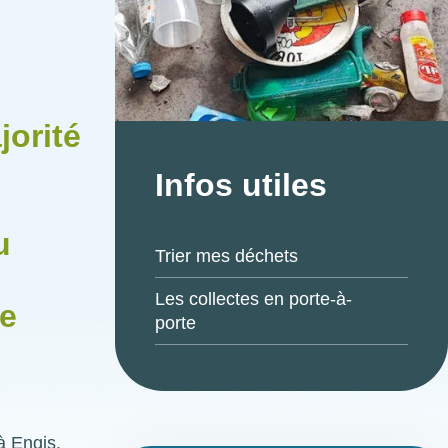
jorité
Infos utiles
u
Trier mes déchets
Les collectes en porte-à-
le
porte
à Engis,