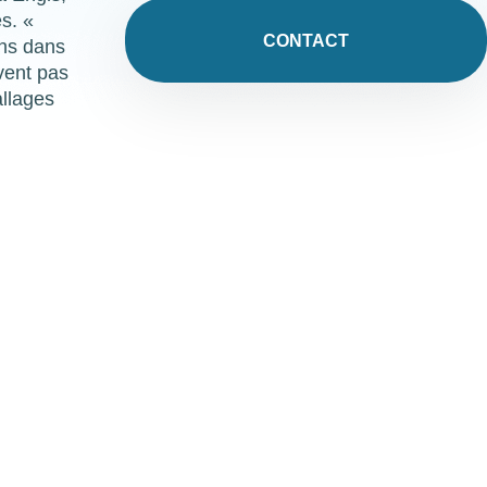
s. «
CONTACT
uns dans
vent pas
allages