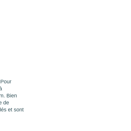
 Pour
à
um. Bien
e de
lés et sont