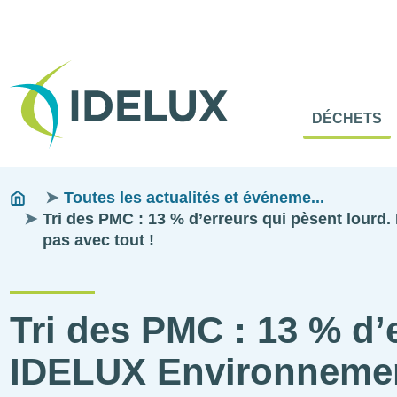
En-
Tête
Naviga
Menu
DÉCHETS
princip
princip
Fils
You
Toutes les actualités et événeme...
are
Tri des PMC : 13 % d’erreurs qui pèsent lourd
d'ariane
here:
pas avec tout !
Tri des PMC : 13 % d’
IDELUX Environnement