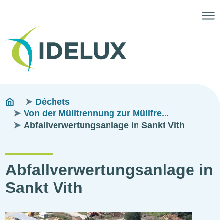
Fils
You
Déchets
are
Von der Mülltrennung zur Müllfre...
d'ariane
here:
Abfallverwertungsanlage in Sankt Vith
Abfallverwertungsanlage in
Sankt Vith
Illustration