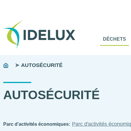
En-
Tête
Naviga
Menu
DÉCHETS
princip
princip
Fils
You
AUTOSÉCURITÉ
are
d'ariane
here:
AUTOSÉCURITÉ
Parc d'activités économ
Parc d'activités économiques