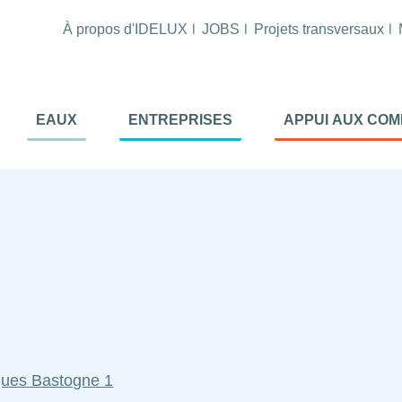
À propos d'IDELUX
JOBS
Projets transversaux
tion
EAUX
ENTREPRISES
APPUI AUX CO
ale
al
iques Bastogne 1