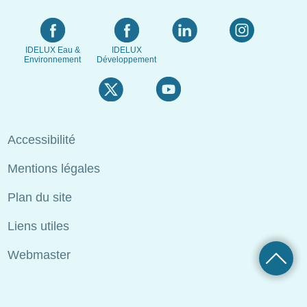
IDELUX Eau &
IDELUX
Environnement
Développement
Menu
Accessibilité
Pied
Mentions légales
de
page
Plan du site
Liens utiles
Webmaster