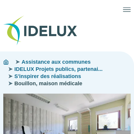
Fils
You
Assistance aux communes
are
IDELUX Projets publics, partenai...
d'ariane
here:
S'inspirer des réalisations
Bouillon, maison médicale
Image
Image
Image
Image