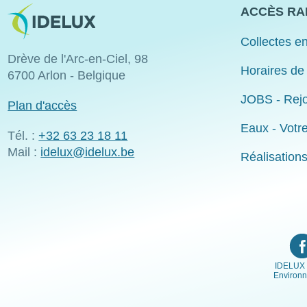
Image
ACCÈS RA
Collectes en
Drève de l'Arc-en-Ciel, 98
Horaires de
6700 Arlon - Belgique
JOBS - Rejo
Plan d'accès
Eaux - Votr
Tél. :
+32 63 23 18 11
Mail :
idelux@idelux.be
Réalisation
IDELUX 
Environ