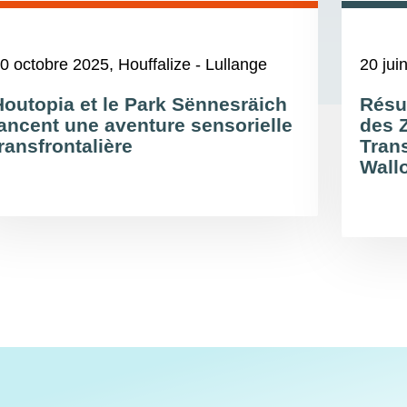
0 octobre 2025
, Houffalize - Lullange
20 jui
Houtopia et le Park Sënnesräich
Résul
lancent une aventure sensorielle
des 
ransfrontalière
Tran
Wall