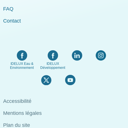
FAQ
Contact
IDELUX Eau &
IDELUX
Environnement
Développement
Menu
Accessibilité
Pied
Mentions légales
de
page
Plan du site