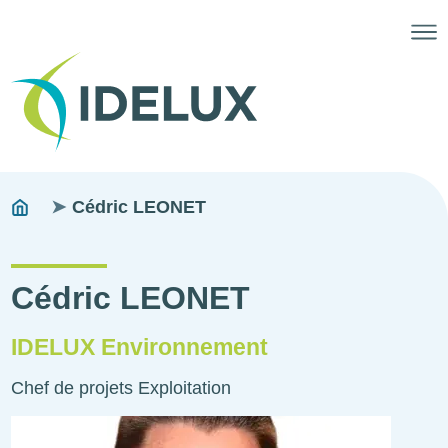
Fils
You
Cédric LEONET
are
d'ariane
here:
Cédric LEONET
IDELUX Environnement
Chef de projets Exploitation
Photo