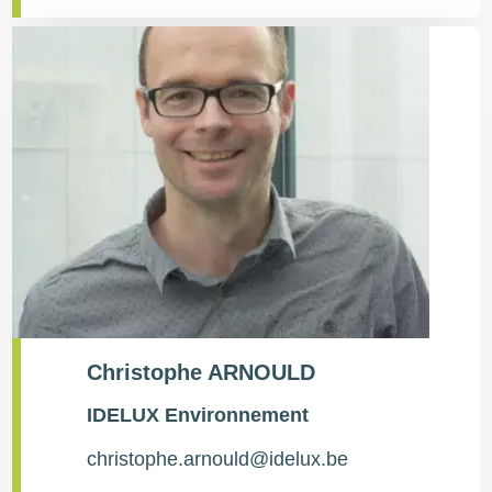
Christophe ARNOULD
Type
IDELUX Environnement
de
contact
christophe.arnould@idelux.be