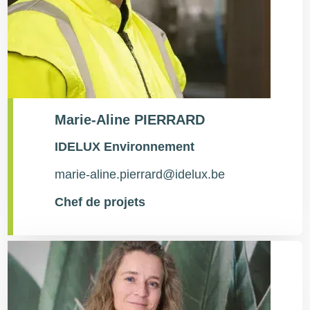
Marie-Aline PIERRARD
Type
IDELUX Environnement
de
contact
marie-aline.pierrard@idelux.be
Chef de projets