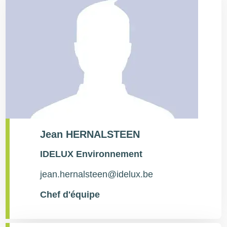
Jean HERNALSTEEN
Type
IDELUX Environnement
de
contact
jean.hernalsteen@idelux.be
Chef d'équipe