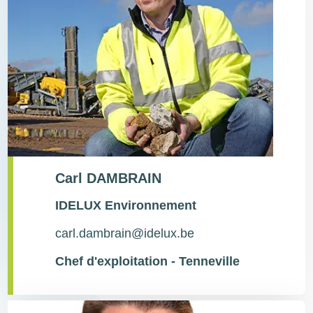
Carl DAMBRAIN
Type
IDELUX Environnement
de
contact
carl.dambrain@idelux.be
Chef d'exploitation - Tenneville