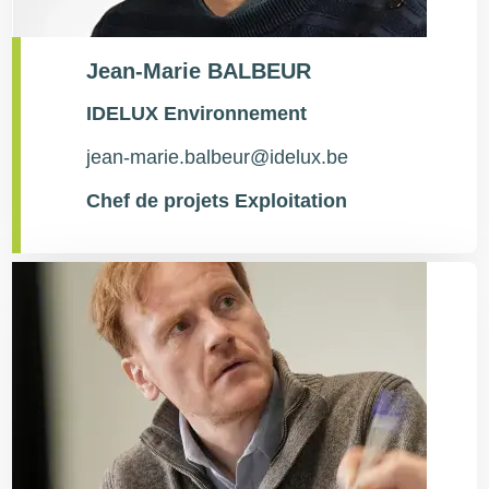
Jean-Marie BALBEUR
Type
IDELUX Environnement
de
contact
jean-marie.balbeur@idelux.be
Chef de projets Exploitation