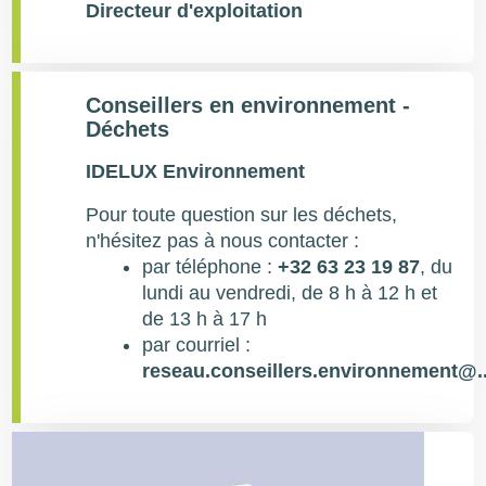
Directeur d'exploitation
Conseillers en environnement -
Déchets
Type
IDELUX Environnement
de
contact
Pour toute question sur les déchets,
n'hésitez pas à nous contacter :
par téléphone :
+32 63 23 19 87
, du
lundi au vendredi, de 8 h à 12 h et
de 13 h à 17 h
par courriel :
reseau.conseillers.environnement@..