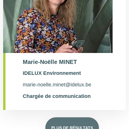
Marie-Noëlle MINET
Type
IDELUX Environnement
de
contact
marie-noelle.minet@idelux.be
Chargée de communication
PLUS DE RÉSULTATS