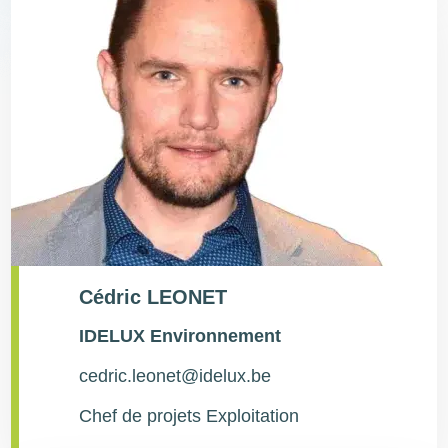
Cédric LEONET
Type
IDELUX Environnement
de
contact
cedric.leonet@idelux.be
Chef de projets Exploitation