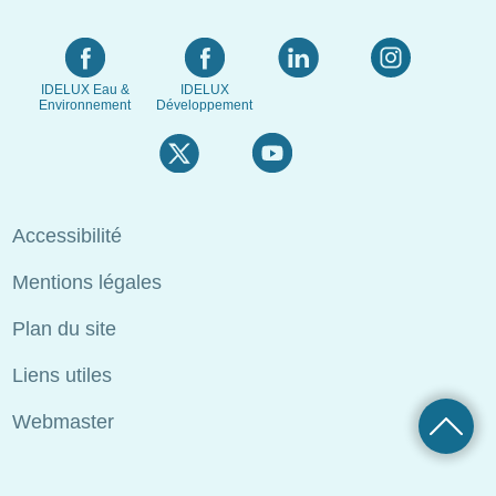
IDELUX Eau &
IDELUX
Environnement
Développement
Menu
Accessibilité
Pied
Mentions légales
de
page
Plan du site
Liens utiles
Webmaster