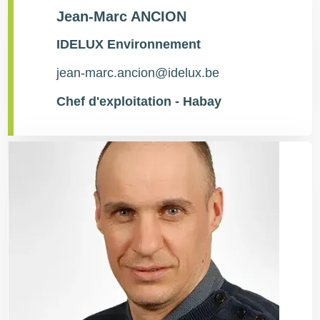
Jean-Marc ANCION
Type
IDELUX Environnement
de
contact
jean-marc.ancion@idelux.be
Chef d'exploitation - Habay