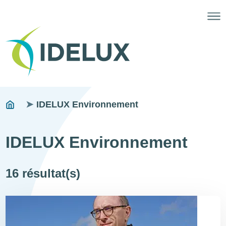
Fils
You
IDELUX Environnement
are
d'ariane
here:
IDELUX Environnement
16 résultat(s)