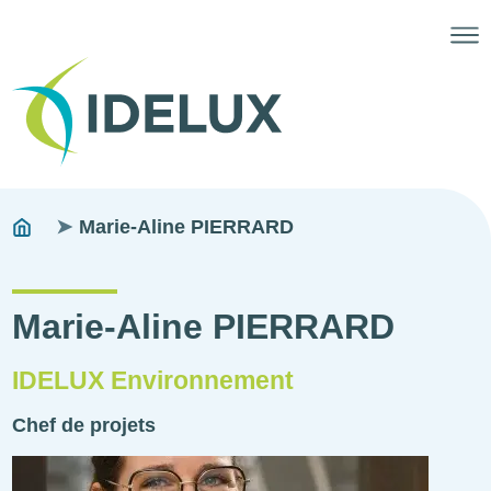
Fils
You
Marie-Aline PIERRARD
are
d'ariane
here:
Marie-Aline PIERRARD
IDELUX Environnement
Chef de projets
Photo