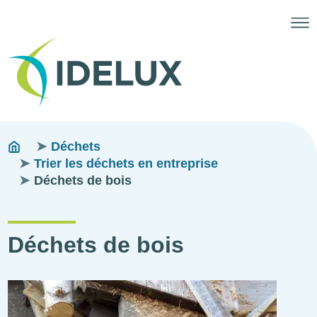
Fils
You
Déchets
are
Trier les déchets en entreprise
d'ariane
here:
Déchets de bois
Déchets de bois
Illustration