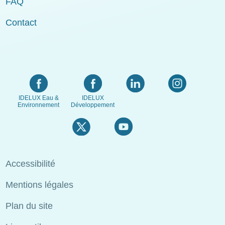
FAQ
Contact
IDELUX Eau &
IDELUX
Environnement
Développement
Menu
Accessibilité
Pied
Mentions légales
de
page
Plan du site