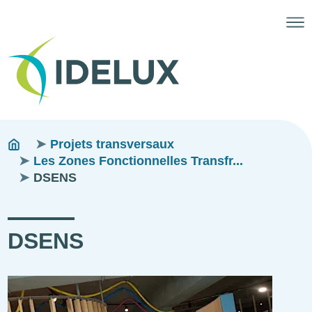
Fils
You
Projets transversaux
are
Les Zones Fonctionnelles Transfr...
d'ariane
here:
DSENS
DSENS
Illustration