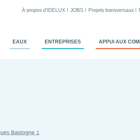
À propos d'IDELUX
JOBS
Projets transversaux
tion
EAUX
ENTREPRISES
APPUI AUX CO
ale
al
iques Bastogne 1