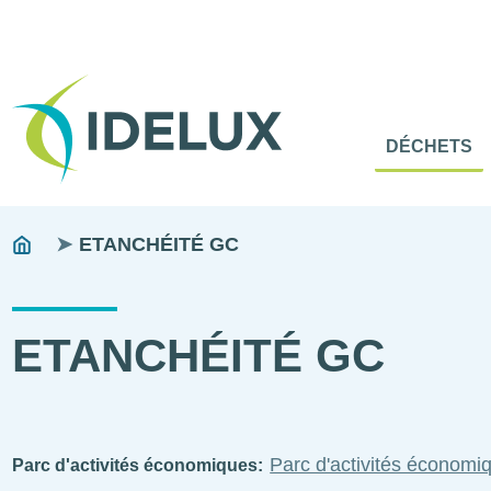
En-
Tête
Naviga
Menu
DÉCHETS
princip
princip
Fils
You
ETANCHÉITÉ GC
are
d'ariane
here:
ETANCHÉITÉ GC
Parc d'activités économ
Parc d'activités économiques