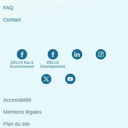
FAQ
Contact
IDELUX Eau &
IDELUX
Environnement
Développement
Menu
Accessibilité
Pied
Mentions légales
de
page
Plan du site