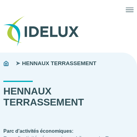
Fils
You
HENNAUX TERRASSEMENT
are
d'ariane
here:
HENNAUX
TERRASSEMENT
Parc d'activités économiques