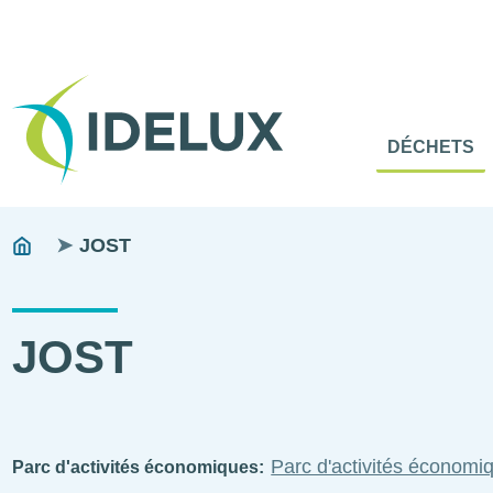
En-
Tête
Naviga
Menu
DÉCHETS
princip
princip
Fils
You
JOST
are
d'ariane
here:
JOST
Parc d'activités économ
Parc d'activités économiques