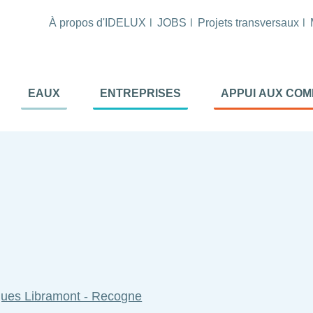
À propos d'IDELUX
JOBS
Projets transversaux
tion
EAUX
ENTREPRISES
APPUI AUX CO
ale
al
iques Libramont - Recogne