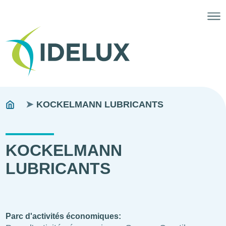
Fils
You
KOCKELMANN LUBRICANTS
are
d'ariane
here:
KOCKELMANN
LUBRICANTS
Parc d'activités économiques