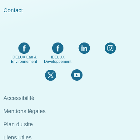
Contact
IDELUX Eau &
IDELUX
Environnement
Développement
Menu
Accessibilité
Pied
Mentions légales
de
page
Plan du site
Liens utiles