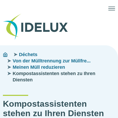
Fils
You
Déchets
are
Von der Mülltrennung zur Müllfre...
d'ariane
here:
Meinen Müll reduzieren
Kompostassistenten stehen zu Ihren
Diensten
Kompostassistenten
stehen zu Ihren Diensten