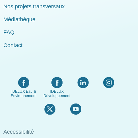
Nos projets transversaux
Médiathèque
FAQ
Contact
IDELUX Eau &
IDELUX
Environnement
Développement
Menu
Accessibilité