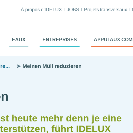
À propos d'IDELUX
JOBS
Projets transversaux
tion
EAUX
ENTREPRISES
APPUI AUX CO
ale
al
e...
Meinen Müll reduzieren
en
ist heute mehr denn je eine
nterstützen, führt IDELUX