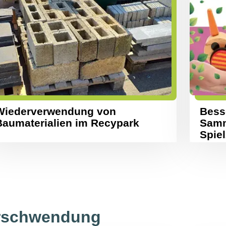
Wiederverwendung von
Bess
Baumaterialien im Recypark
Samm
Spie
erschwendung