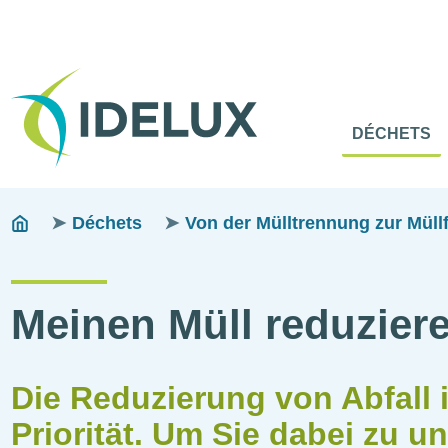
En-
Tête
Naviga
Menu
DÉCHETS
princip
princip
Fils
You
Déchets
Von der Mülltrennung zur Müllfr
are
d'ariane
here:
Meinen Müll reduzier
Die Reduzierung von Abfall 
Priorität. Um Sie dabei zu u