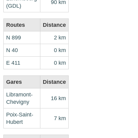
90 km
(GDL)
Routes
Distance
N 899
2 km
N 40
0 km
E 411
0 km
Gares
Distance
Libramont-
16 km
Chevigny
Poix-Saint-
7 km
Hubert