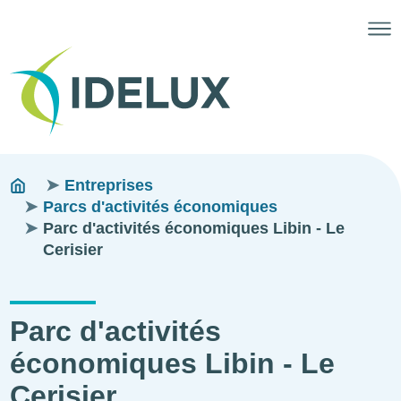
Fils
You
Entreprises
are
Parcs d'activités économiques
d'ariane
here:
Parc d'activités économiques Libin - Le
Cerisier
Parc d'activités
économiques Libin - Le
Cerisier