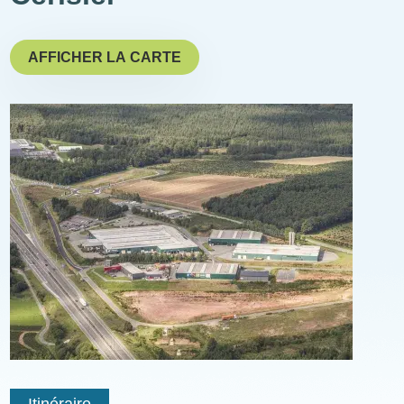
AFFICHER LA CARTE
Illustration
Coordonnées
géographiques
Itinéraire