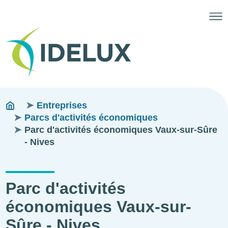
Fils
You
Entreprises
are
Parcs d'activités économiques
d'ariane
here:
Parc d'activités économiques Vaux-sur-Sûre
- Nives
Parc d'activités
économiques Vaux-sur-
Sûre - Nives