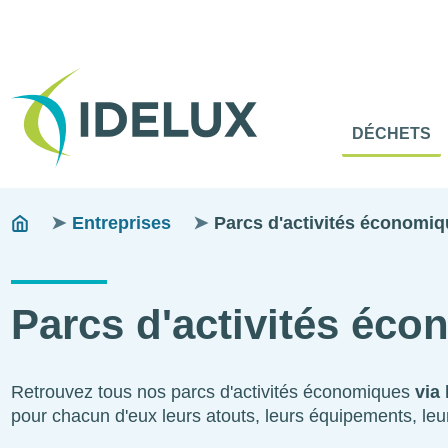
En-
Tête
Naviga
Menu
DÉCHETS
princip
princip
Fils
You
Entreprises
Parcs d'activités économi
are
d'ariane
here:
Parcs d'activités éc
Retrouvez tous nos parcs d'activités économiques
via 
pour chacun d'eux leurs atouts, leurs équipements, leur 