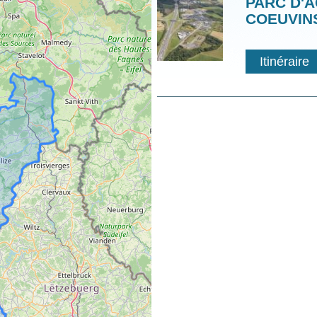
PARC D'A
COEUVIN
COORDO
GÉOGRAP
Itinéraire