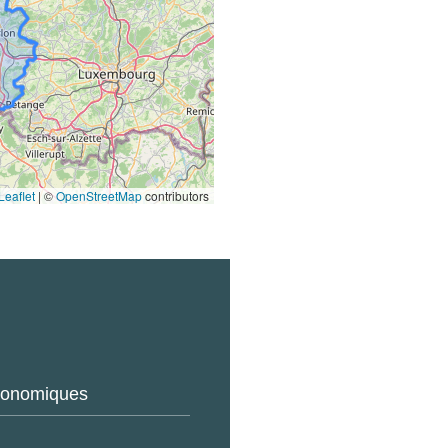
Leaflet
|
©
OpenStreetMap
contributors
économiques