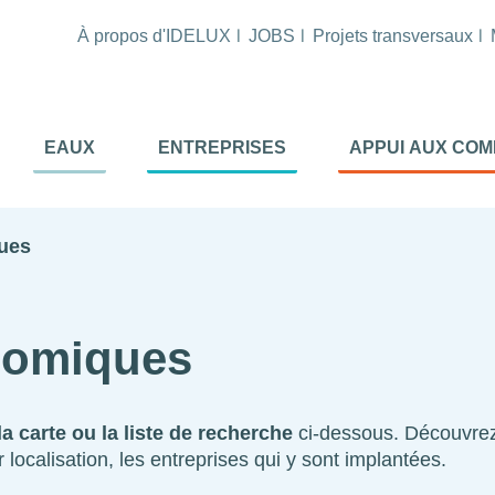
À propos d'IDELUX
JOBS
Projets transversaux
tion
EAUX
ENTREPRISES
APPUI AUX CO
ale
al
ques
onomiques
la carte ou la liste de recherche
ci-dessous. Découvre
localisation, les entreprises qui y sont implantées.