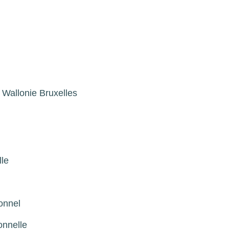
 Wallonie Bruxelles
lle
onnel
onnelle