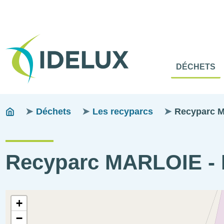
En-
Tête
Naviga
Menu
DÉCHETS
princip
princip
Fils
You
Déchets
Les recyparcs
Recyparc 
are
d'ariane
here:
Recyparc MARLOIE 
Coordonnées
+
géographiques
−