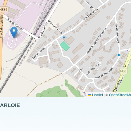
Leaflet
|
©
OpenStreetM
ARLOIE