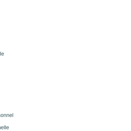
le
sonnel
elle