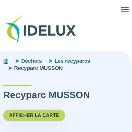
Fils
You
Déchets
Les recyparcs
are
Recyparc MUSSON
d'ariane
here:
Recyparc MUSSON
AFFICHER LA CARTE