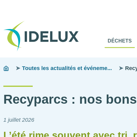
En-
Tête
Naviga
Menu
DÉCHETS
princip
princip
Fils
You
Toutes les actualités et événeme...
Recy
are
d'ariane
here:
Recyparcs : nos bons 
1 juillet 2026
L’été rime souvent avec tri