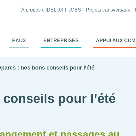
À propos d'IDELUX
JOBS
Projets transversaux
tion
EAUX
ENTREPRISES
APPUI AUX CO
ale
al
parcs : nos bons conseils pour l’été
conseils pour l’été
, rangement et passages au