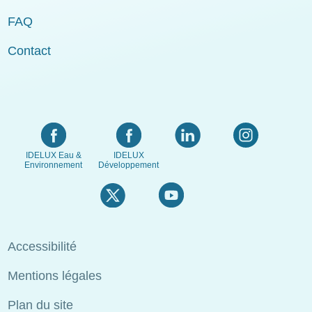
FAQ
Contact
IDELUX Eau &
IDELUX
Environnement
Développement
Menu
Accessibilité
Pied
Mentions légales
de
page
Plan du site