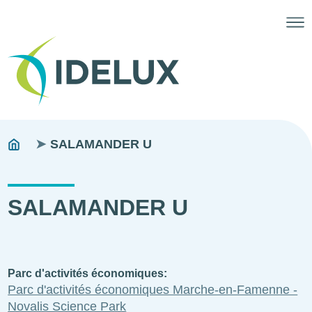
Fils
You
SALAMANDER U
are
d'ariane
here:
SALAMANDER U
Parc d'activités économiques
Parc d'activités économiques Marche-en-Famenne -
Novalis Science Park